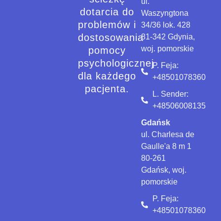
ul.
dotarcia do
Waszyngtona
problemów i
34/36 lok. 428
dostosowania
81-342 Gdynia,
woj. pomorskie
pomocy
psychologicznej
P. Feja:
dla każdego
+48501078360
pacjenta.
L. Sender:
+48506008135
Gdańsk
ul. Charlesa de
Gaulle'a 8 m 1
80-261
Gdańsk, woj.
pomorskie
P. Feja:
+48501078360