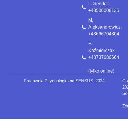
L. Sender:
+48506008135
M.
Aleksandrowicz:
+48666704804
P.
Kaźmierczak
+48737686664
(tylko online)
Pracownia Psychologiczna SENSUS, 2024
Co
20
Sol
–
Zd