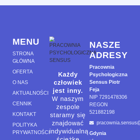
MENU
NASZE
ADRESY
STRONA
GŁÓWNA
Pracownia
OFERTA
Każdy
Psychologiczna
człowiek
Sensus Piotr
O NAS
Feja
jest inny.
AKTUALNOŚCI
NIP 7291478306
W naszym
CENNIK
REGON
zespole
521882198
KONTAKT
staramy się
znajdować
pracownia.sensus
POLITYKA
indywidualną
PRYWATNOŚCI
Gdynia
ścieżkę